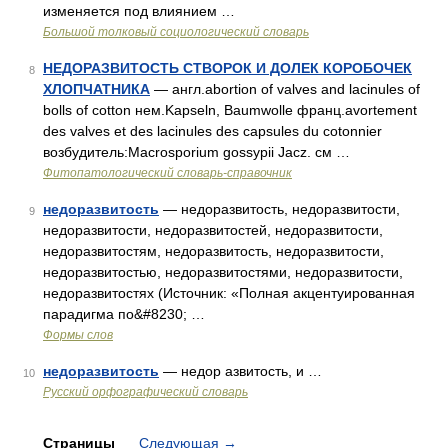
изменяется под влиянием …
Большой толковый социологический словарь
НЕДОРАЗВИТОСТЬ СТВОРОК И ДОЛЕК КОРОБОЧЕК
8
ХЛОПЧАТНИКА
— англ.abortion of valves and lacinules of
bolls of cotton нем.Kapseln, Baumwolle франц.avortement
des valves et des lacinules des capsules du cotonnier
возбудитель:Macrosporium gossypii Jacz. см …
Фитопатологический словарь-справочник
недоразвитость
— недоразвитость, недоразвитости,
9
недоразвитости, недоразвитостей, недоразвитости,
недоразвитостям, недоразвитость, недоразвитости,
недоразвитостью, недоразвитостями, недоразвитости,
недоразвитостях (Источник: «Полная акцентуированная
парадигма по&#8230; …
Формы слов
недоразвитость
— недор азвитость, и …
10
Русский орфографический словарь
Страницы
Следующая
→