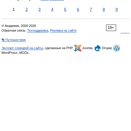
1
2
3
4
5
6
7
8
9
© Академик, 2000-2026
18+
Обратная связь:
Техподдержка
,
Реклама на сайте
👣 Путешествия
Экспорт словарей на сайты
, сделанные на PHP,
Joomla,
Drupal,
WordPress, MODx.